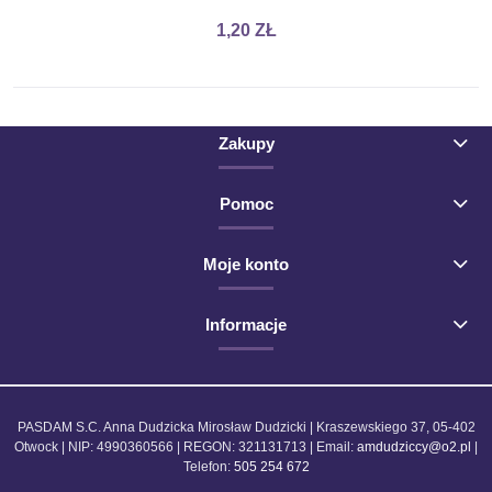
1,20 ZŁ
Zakupy
Pomoc
Moje konto
Informacje
PASDAM S.C. Anna Dudzicka Mirosław Dudzicki | Kraszewskiego 37, 05-402
Otwock | NIP: 4990360566 | REGON: 321131713 | Email:
amdudziccy@o2.pl
|
Telefon:
505 254 672