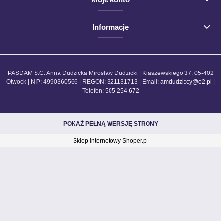
Informacje
PASDAM S.C. Anna Dudzicka Mirosław Dudzicki | Kraszewskiego 37, 05-402
Otwock | NIP: 4990360566 | REGON: 321131713 | Email:
amdudziccy@o2.pl
|
Telefon:
505 254 672
POKAŻ PEŁNĄ WERSJĘ STRONY
Sklep internetowy Shoper.pl