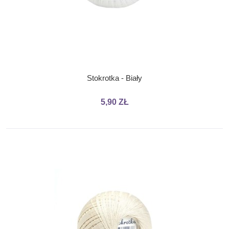
Stokrotka - Biały
5,90 ZŁ