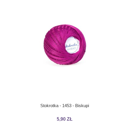
Stokrotka - 1453 - Biskupi
5,90 ZŁ