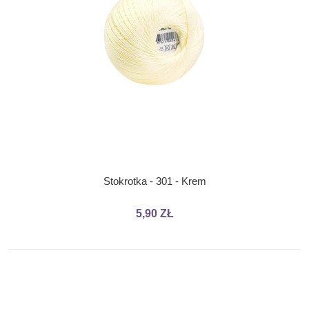
Stokrotka - 301 - Krem
5,90 ZŁ