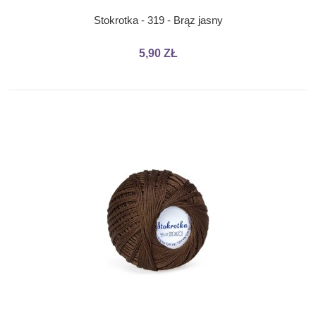
Stokrotka - 319 - Brąz jasny
5,90 ZŁ