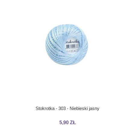
Stokrotka - 303 - Niebieski jasny
5,90 ZŁ