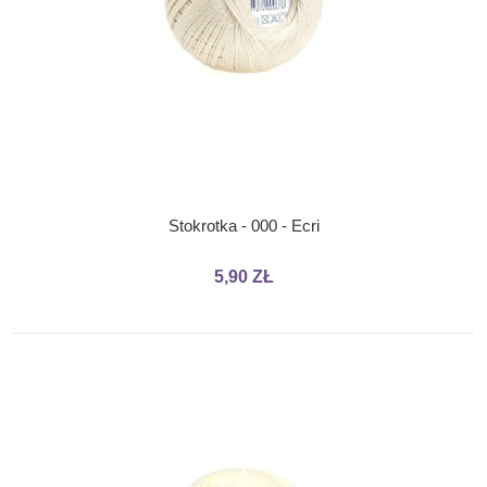
Stokrotka - 000 - Ecri
5,90 ZŁ