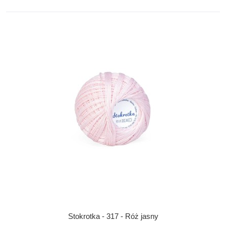
Stokrotka - 317 - Róż jasny