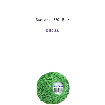
Stokrotka - 320 - Brąz
5,90 ZŁ