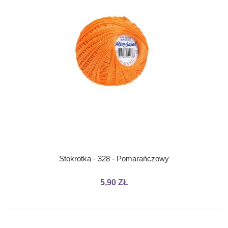
Stokrotka - 328 - Pomarańczowy
5,90 ZŁ