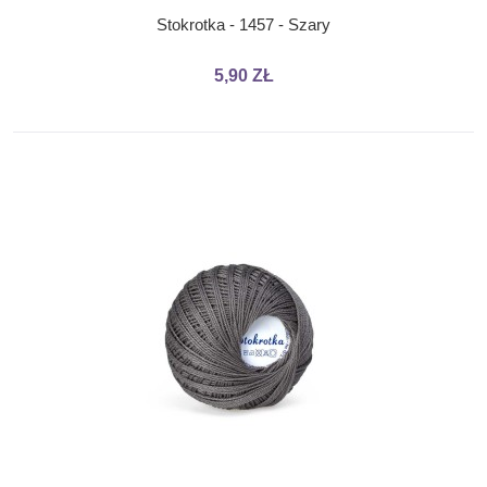
Stokrotka - 1457 - Szary
5,90 ZŁ