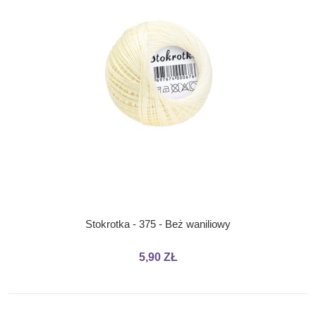
Stokrotka - 375 - Beż waniliowy
5,90 ZŁ