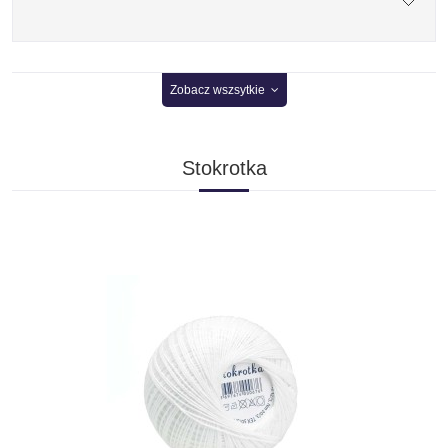
Zobacz wszsytkie
Stokrotka