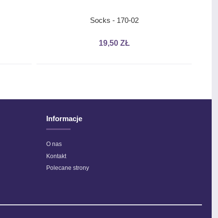
Socks - 170-02
19,50 ZŁ
ino Royal - 062 - Krem
Bravo Color - 02141
21,00 ZŁ
6,90 ZŁ
Informacje
O nas
Kontakt
Polecane strony