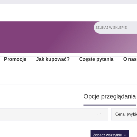
Promocje
Jak kupować?
Częste pytania
O nas
Opcje przeglądania
Cena: (wybi
Zobacz wszsytkie