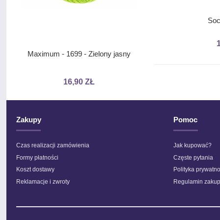
Soc
Maximum - 1699 - Zielony jasny
Stokrotka Metallic - B
nicią
16,90 ZŁ
8,10 ZŁ
Zakupy
Pomoc
Czas realizacji zamówienia
Jak kupować?
Formy płatności
Częste pytania
Koszt dostawy
Polityka prywatno
Reklamacje i zwroty
Regulamin zaku