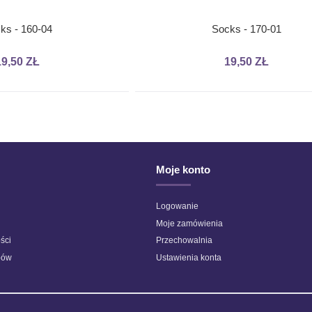
ks - 160-04
Socks - 170-01
19,50 ZŁ
19,50 ZŁ
iały ze złotą
Bravo - 08295 - Szary jasny
Włóczka Mer
5,20 ZŁ
Moje konto
Logowanie
Moje zamówienia
ści
Przechowalnia
pów
Ustawienia konta