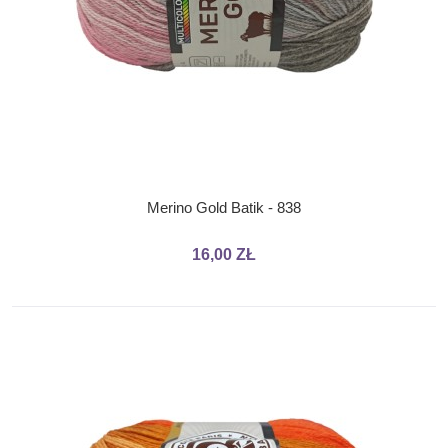
Merino Gold Batik - 838
16,00 ZŁ