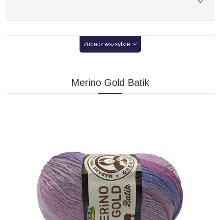
Zobacz wszsytkie
Merino Gold Batik