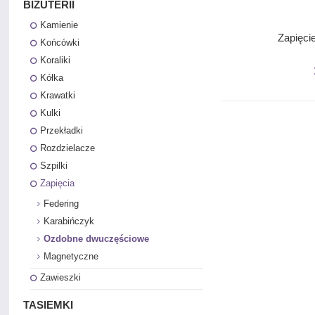
BIŻUTERII
Kamienie
Zapięci
Końcówki
Koraliki
Kółka
Krawatki
Kulki
Przekładki
Rozdzielacze
Szpilki
Zapięcia
Federing
Karabińczyk
Ozdobne dwuczęściowe
Magnetyczne
Zawieszki
TASIEMKI