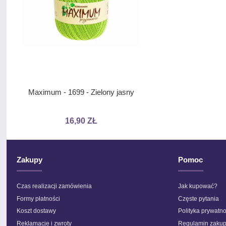
Maximum - 1699 - Zielony jasny
Stokrotka Metallic - B
nicią
16,90 ZŁ
8,10 ZŁ
Zakupy
Pomoc
Czas realizacji zamówienia
Jak kupować?
Formy płatności
Częste pytania
Koszt dostawy
Polityka prywatno
Reklamacje i zwroty
Regulamin zaku