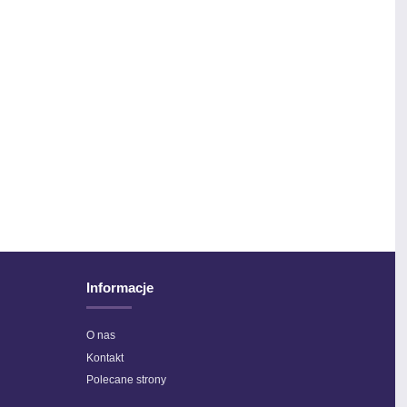
ino Royal - 062 - Krem
Bravo Color - 02141
21,00 ZŁ
6,90 ZŁ
Informacje
O nas
Kontakt
Polecane strony