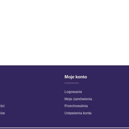
iały ze złotą
Bravo - 08295 - Szary jasny
Włóczka Mer
5,20 ZŁ
Moje konto
Logowanie
Moje zamówienia
ści
Przechowalnia
pów
Ustawienia konta