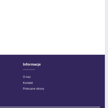
ino Royal - 062 - Krem
Bravo Color - 02141
21,00 ZŁ
6,90 ZŁ
Informacje
O nas
Kontakt
Polecane strony