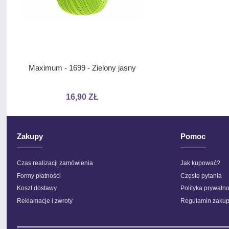
Maximum - 1699 - Zielony jasny
Stokrotka Metallic - B
nicią
16,90 ZŁ
8,10 ZŁ
Zakupy
Pomoc
Czas realizacji zamówienia
Jak kupować?
Formy płatności
Częste pytania
Koszt dostawy
Polityka prywatno
Reklamacje i zwroty
Regulamin zaku