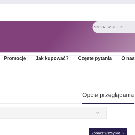
Promocje
Jak kupować?
Częste pytania
O nas
Opcje przeglądania
Zobacz wszsytkie